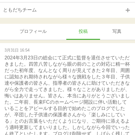
ともだちチーム
プロフィール
投稿
写真
3月31日 16:54
2024年3月23日の総会にて正式に監督を退任させていただ
きました。四苦八苦しながら眼の前のことの対応に精一杯
だった初年度、なんとなく周りが見えてきた２年目、周囲
に認知され期待されながら様々な挑戦をした３年目、子供
達や保護者の皆さん、指導者の皆さんに助けていただきな
がら全力で走ってきました。様々なことがありましたが、
悔いはありません。皆さん、本当にありがとうございまし
た。二年前、長束FCのホームページ開設に伴い活動して
いることをアピールする目的で始めたこのブログでした
が、卒団した子供達の保護者さんから「楽しみにしてい
る」とのお言葉をいただくようになり、ご期待に添えるよ
う適時更新してまいりました。しかしながら今回でいった
ん終了といたします。ブログは削除せず、しばらく残して