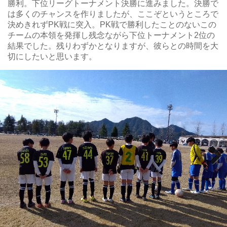
勝利。下位リーグトーナメント決勝に進みました。決勝で
は多くのチャンスを作りましたが、ここぞというところで
決めきれずPK戦に突入。PK戦で勝利したことのないこの
チームの本領を発揮し残念ながら下位トーナメント2位の
結果でした。残りわずかとなりますが、彼らとの時間を大
切にしたいと思います。
Next