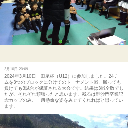
Next
3月10日 20:09
2024年3月10日 田尾杯（U12）に参加しました。24チー
ムを3つのブロックに分けてのトーナメント戦、勝っても
負けても3試合が保証される大会です。結果は3戦全敗でし
たが、それぞれ頑張ったと思います。残るは毘沙門卒業記
念カップのみ、一所懸命な姿をみせてくれればと思ってい
ます。