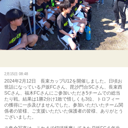
2月15日 08:48
2024年2月12日 長束カップU12を開催しました。日頃お
世話になっている戸坂FCさん、毘沙門台SCさん、長束西
SCさん、福木FCさんにご参加いただき5チームでの総当
たり戦。結果は1勝2分け1敗で惜しくも3位、トロフィー
の獲得に一歩及びませんでした。参加いただいたチーム関
係者の皆様、ご支援いただいた保護者の皆様、ありがとう
ございました。