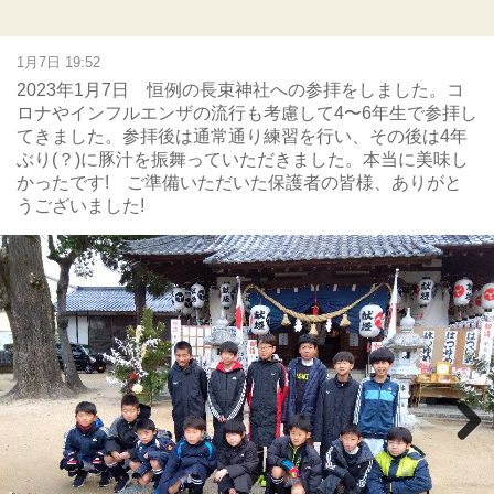
1月7日 19:52
2023年1月7日 恒例の長束神社への参拝をしました。コ
ロナやインフルエンザの流行も考慮して4〜6年生で参拝し
てきました。参拝後は通常通り練習を行い、その後は4年
ぶり(？)に豚汁を振舞っていただきました。本当に美味し
かったです! ご準備いただいた保護者の皆様、ありがと
うございました!
Next