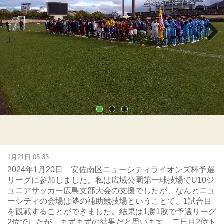
Next
1月21日 05:33
2024年1月20日 安佐南区ニューシティライオンズ杯予選
リーグに参加しました。私は広域公園第一球技場でU10ジ
ュニアサッカー広島支部大会の支援でしたが、なんとニュ
ーシティの会場は隣の補助競技場ということで、1試合目
を観戦することができました。結果は1勝1敗で予選リーグ
2位でしたが、まずまずの結果だと思います。二日目2位ト