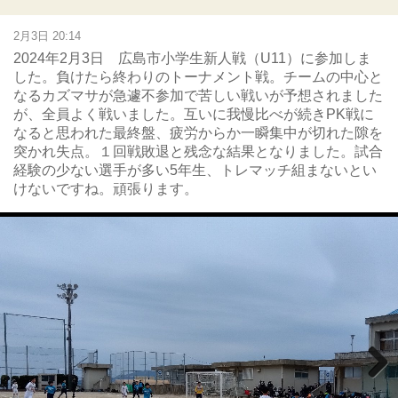
2月3日 20:14
2024年2月3日 広島市小学生新人戦（U11）に参加しま
した。負けたら終わりのトーナメント戦。チームの中心と
なるカズマサが急遽不参加で苦しい戦いが予想されました
が、全員よく戦いました。互いに我慢比べが続きPK戦に
なると思われた最終盤、疲労からか一瞬集中が切れた隙を
突かれ失点。１回戦敗退と残念な結果となりました。試合
経験の少ない選手が多い5年生、トレマッチ組まないとい
けないですね。頑張ります。
Next