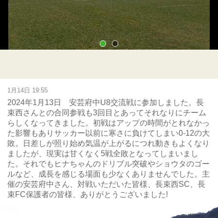
1月14日 19:55
2024年1月13日 安芸府中U8交流戦に参加しました。長
束西さんとの合同参戦も3回目とあってそれなりにチーム
らしくなってきました。初戦はアップの時間がとれなかっ
た影響もありサッカー以前に寒さに負けてしまい0-12の大
敗。日差しが照り始め気温が上がるにつれ動きもよくなり
ましたが、現実は甘くなく5戦全敗となってしまいまし
た。それでもヒナちゃんのドリブル突破やショウタのゴー
ルなど、成長を感じる場面も少なくありませんでした。主
催の安芸府中さん、対戦いただいた皆様、長束西SC、長
束FC保護者の皆様、ありがとうございました!