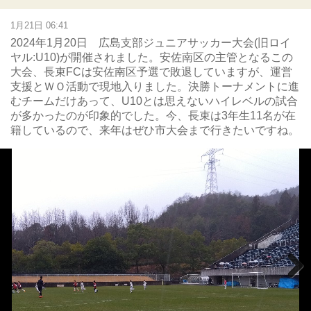
1月21日 06:41
2024年1月20日 広島支部ジュニアサッカー大会(旧ロイ
ヤル:U10)が開催されました。安佐南区の主管となるこの
大会、長束FCは安佐南区予選で敗退していますが、運営
支援とＷＯ活動で現地入りました。決勝トーナメントに進
むチームだけあって、U10とは思えないハイレベルの試合
が多かったのが印象的でした。今、長束は3年生11名が在
籍しているので、来年はぜひ市大会まで行きたいですね。
Next