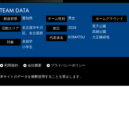
愛知県
男女
都道府県
チーム性別
ホームグラウンド
荒子公園
名古屋市中川
2018
活動エリア
創立
高畑公園
区、名古屋西
KOMATSU
大正橋緑地
代表者名
未就学
対象
小学生
利用規約
会社概要
プライバシーポリシー
本サイトのデータを無断使用することを禁止します。