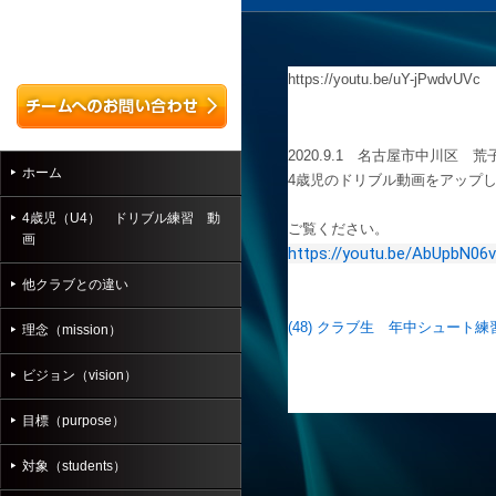
https://youtu.be/uY-jPwdvUVc
2020.9.1 名古屋市中川区 
ホーム
4歳児のドリブル動画をアップ
4歳児（U4） ドリブル練習 動
ご覧ください。
画
https://youtu.be/AbUpbN06
他クラブとの違い
(48) クラブ生 年中シュート練習 -
理念（mission）
ビジョン（vision）
目標（purpose）
対象（students）