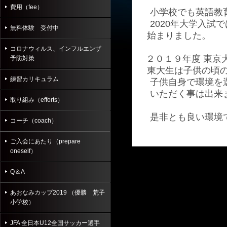
費用（fee）
小学校でも英語教育
2020年大学入試で
無料体験 受付中
始まりました。
コロナウィルス、インフルエンザ
２０１９年度 東京大
予防対策
東大生は子供の頃の
練習カリキュラム
子供自身で環境を選
いただく事は出来
取り組み（efforts）
是非とも良い環境で
コーチ（coach）
ご入会にあたり（prepare
oneself）
Q＆A
あおなみカップ2019 （優勝 荒子
小学校）
JFA 全日本U12全国サッカー選手