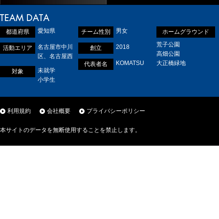
愛知県
男女
都道府県
チーム性別
ホームグラウンド
荒子公園
名古屋市中川
2018
活動エリア
創立
高畑公園
区、名古屋西
KOMATSU
大正橋緑地
代表者名
未就学
対象
小学生
利用規約
会社概要
プライバシーポリシー
本サイトのデータを無断使用することを禁止します。