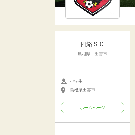
四絡ＳＣ
島根県 出雲市
小学生
島根県出雲市
ホームページ