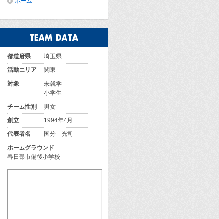
ホーム
都道府県
埼玉県
活動エリア
関東
対象
未就学
小学生
チーム性別
男女
創立
1994年4月
代表者名
国分 光司
ホームグラウンド
春日部市備後小学校