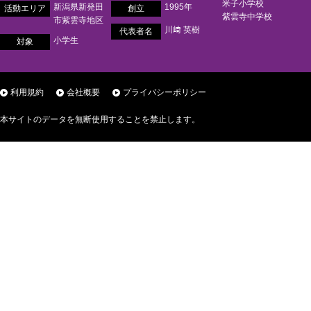
米子小学校
新潟県新発田
1995年
活動エリア
創立
紫雲寺中学校
市紫雲寺地区
川﨑 英樹
代表者名
小学生
対象
利用規約
会社概要
プライバシーポリシー
本サイトのデータを無断使用することを禁止します。