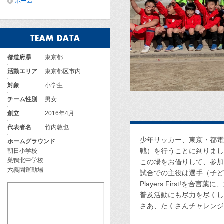
ホーム
都道府県
東京都
活動エリア
東京都区市内
対象
小学生
チーム性別
男女
創立
2016年4月
代表者名
竹内敦也
少年サッカー、東京・都電
ホームグラウンド
戦）を行うことに到りまし
朝日小学校
巣鴨北中学校
この場をお借りして、参加
六義園運動場
試合での主役は選手（子ど
Players First!
普及活動にも尽力を尽くし
さあ、たくさんチャレンジ