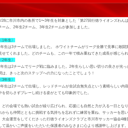
2/28に市川市内の各所で1〜3年生を対象とした「第27回行徳ライオンズわ
チーム、2年生2チーム、3年生2チームが参加しました。
〈1年生〉
1年生は3チームで出場しました。 ホワイトチームがリーグ全勝で見事に敢闘
見せてくれました。どのチームも、この一年で積み重ねてきた成長が感じら
〈2年生〉
2年生は2チームでリーグ戦に臨みました。2年生らしい思い切りの良さが光
間は、きっと次のステップへの力になったことでしょう！
〈3年生〉
3年生は2チームで出場し、レッドチームが全試合無失点という素晴らしい内
中を切らさずプレーし続ける姿がとても印象的でした。
どの会場でも熱い試合が繰り広げられ、応援にも自然と力が入る一日となり
れからも仲間とともに挑戦する気持ちを忘れずに練習を重ね、サッカーを思
大会運営をしてくださった行徳ライオンズクラブと市川市サッカー協会4種
して温かいご声援をいただいた保護者のみなさまに心より感謝申し上げます