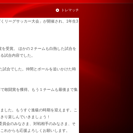
トレマッチ
んぱくリーグサッカー大会」が開催され、1年生3
賞を受賞。 ほかの２チームも白熱した試合を
れる試合内容でした。
った試合でした。仲間とボールを追いかけた時
容で敢闘賞を獲得。もう１チームも最後まで集
ました。もうすぐ進級の時期を迎えます。こ
いきり楽しんでいきましょう！
委員会のみなさま、対戦相手のみなさま、そ
。これからも応援よろしくお願いします。