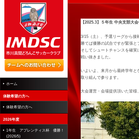
【2025.3】
５年生 中央支部大
3/15（土）、予選リーグから
勝てば優勝の試合ですが緊張と
そしてシュートチャンスを確実
戦い抜きました。
いよいよ、来月から最終学年と
取り組んで参ります。
ホーム
大会運営・会場提供頂いた皆様
体験希望の方へ
体験希望の方へ
2026年度
1年生 アプレンティス杯 優勝！
(2026/5)