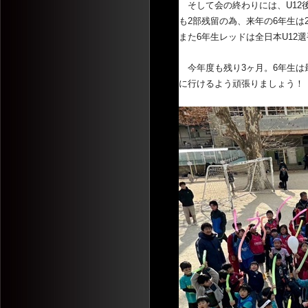
そして会の終わりには、
U1
も2部残留の為、
来年の6年生は
また6年生レッドは全日本U12
今年度も残り3ヶ月。
6年生は
に行けるよう頑張りましょう！