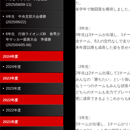
た。
(2025/08/09-11)
各学年で敢闘賞を獲得しました
4年生 中央支部大会優勝
(2025/06/22)
〈3年生〉
6年生 行徳ライオンズ杯 春季少
3年生は3チームが出場し、1
年サッカー親善大会 準優勝
全チーム、8人の交代なしで走
(2025/04/05-06)
来年度以降も成長した姿を見せ
2024年度
〈2年生〉
2024年度
2年生は2チーム出場して1チー
2023年度
みんなの「勝ちたい」という強
もう一つのチームもみんな頑張
2023年度
どちらのチームも全力でプレー
更に成長できるようこれからも
2022年度
2022年度
〈1年生〉
2021年度
3チームが出場し、1チームがリ