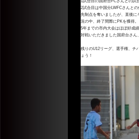
1試合目の国府台FCさんとの試
2試合目は中国分LWFCさんと
先制点を奪いましたが、
直後に
況の中、
終了間際にPKを獲得
5年までの市内大会はほぼ好成
対戦いただきました国府台さん
残りのU12リーグ、選手権、
チ
ょう！