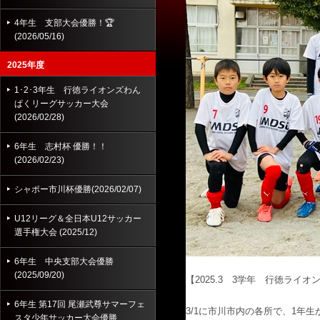
4年生 支部大会優勝！🏆
(2026/05/16)
2025年度
1･2･3年生 行徳ライオンズわん
ぱくリーグサッカー大会
(2026/02/28)
6年生 志村杯 優勝！！
(2026/02/23)
シャポー市川杯優勝(2026/02/07)
U12リーグ＆全日本U12サッカー
選手権大会 (2025/12)
6年生 中央支部大会優勝
(2025/09/20)
【2025.3 3学年
行徳ライオン
6年生 第17回 尾瀬武尊サマーフェ
3/1に市川市内の各所で、1年
スタ少年サッカー大会優勝