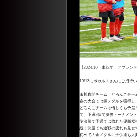
【2024.10 未就学 アプレン
10/13にポカルスさんにご招待
市川真間チーム、どろんこチー
春の大会では銅メダルを獲得し
どろんこチームは惜しくも予選
て、
予選2位で決勝トーナメン
準決勝で予選では敗れた優勝候補
続く決勝でも連戦の疲れも見せず
初めての金メダルに子供達も大