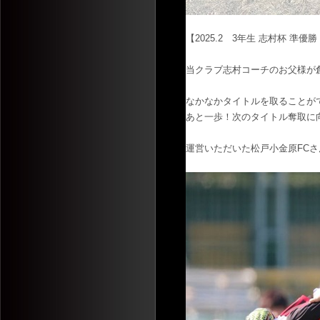
【2025.2 3年生 志村杯 準優勝 
当クラブ志村コーチのお父様が
なかなかタイトルを取ることが
あと一歩！次のタイトル奪取に
運営いただいた松戸小金原FC