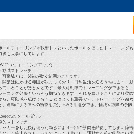
ボールフィーリングや戦術トレといったボールを使ったトレーニングも
前後も大事にしています。
W-UP
（ウォーミングアップ）
可動域ストレッチ
可動域とは、関節が動く範囲のことです。
関節は動かせる範囲が決まっており、日常生活を送るうちに固く、動
っていることがほとんどです。最大可動域でトレーニングができると、
レーニング効果もいっそう期待できます。それを続けることにより柔軟
から、可動域を広げておくことはとても重要です。トレーニングを始め
と、運動による体への衝撃を受け止める用意ができ、怪我や故障の予防
Cooldown(
クールダウン
)
静的ストレッチ
サッカーをした後は偏った動きにより一部の筋肉を酷使してしまい障害
くなった筋肉をストレッチでゆっくり伸ばし、運動する前の状態に出来