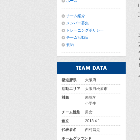
ホーム
チーム紹介
メンバー募集
トレーニングポリシー
チーム活動日
規約
都道府県
大阪府
活動エリア
大阪府松原市
対象
未就学
小学生
チーム性別
男女
創立
2018.4.1
代表者名
西村昌晃
ホームグラウンド