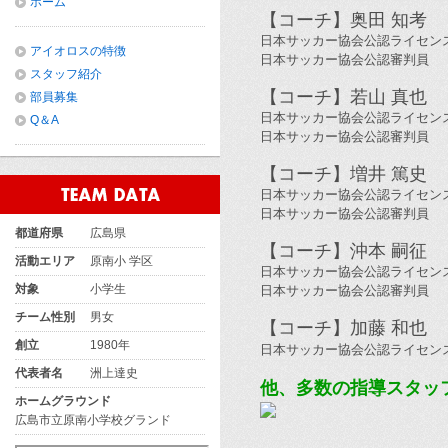
ホーム
【コーチ】奥田
知考
日本サッカー協会公認ライセン
アイオロスの特徴
日本サッカー協会公認審判員
スタッフ紹介
【コーチ】若山
真也
部員募集
日本サッカー協会公認ライセン
Q＆A
日本サッカー協会公認審判員
【コーチ】増井
篤史
日本サッカー協会公認ライセン
日本サッカー協会公認審判員
都道府県
広島県
【コーチ】沖本
嗣征
活動エリア
原南小 学区
日本サッカー協会公認ライセン
対象
小学生
日本サッカー協会公認審判員
チーム性別
男女
【
コーチ】
加藤 和也
創立
1980年
日本サッカー協会公認ライセン
代表者名
洲上達史
他、多数の指導スタッ
ホームグラウンド
広島市立原南小学校グランド