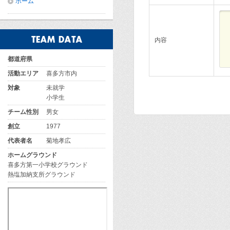
ホーム
内容
都道府県
活動エリア
喜多方市内
対象
未就学
小学生
チーム性別
男女
創立
1977
代表者名
菊地孝広
ホームグラウンド
喜多方第一小学校グラウンド
熱塩加納支所グラウンド