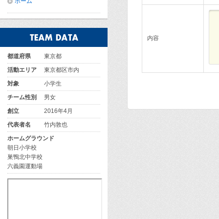
ホーム
内容
都道府県
東京都
活動エリア
東京都区市内
対象
小学生
チーム性別
男女
創立
2016年4月
代表者名
竹内敦也
ホームグラウンド
朝日小学校
巣鴨北中学校
六義園運動場