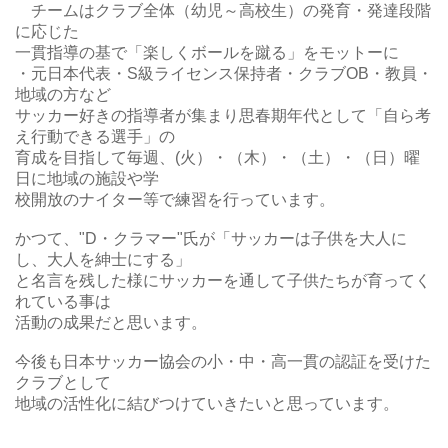
チームはクラブ全体（幼児～高校生）の発育・発達段階
に応じた
一貫指導の基で「楽しくボールを蹴る」をモットーに
・元日本代表・S級ライセンス保持者・クラブOB・教員・
地域の方など
サッカー好きの指導者が集まり思春期年代として「自ら考
え行動できる選手」の
育成を目指して毎週、(火）・（木）・（土）・（日）曜
日に地域の施設や学
校開放のナイター等で練習を行っています。
かつて、"D・クラマー"氏が「サッカーは子供を大人に
し、大人を紳士にする」
と名言を残した様にサッカーを通して子供たちが育ってく
れている事は
活動の成果だと思います。
今後も日本サッカー協会の小・中・高一貫の認証を受けた
クラブとして
地域の活性化に結びつけていきたいと思っています。