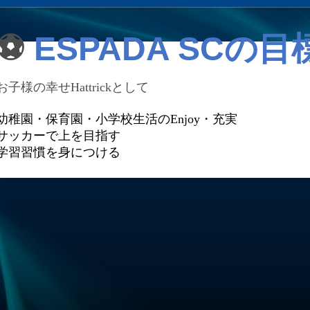
⚽
ESPADA SC
の目
お子様の幸せ
Hattrick
として
幼稚園・保育園・小学校生活の
Enjoy
・充実
サッカーで上を目指す
学習習慣を身につける