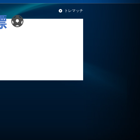
トレマッチ
標
⚽