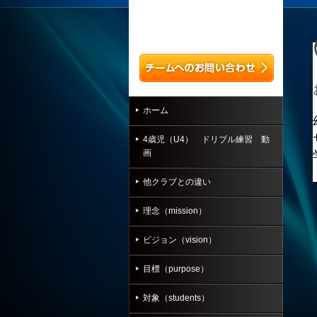
ホーム
4歳児（U4） ドリブル練習 動
画
他クラブとの違い
理念（mission）
ビジョン（vision）
目標（purpose）
対象（students）