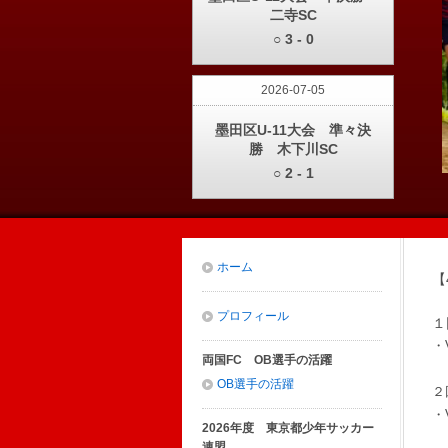
二寺SC
○ 3 - 0
2026-07-05
墨田区U-11大会 準々決
勝 木下川SC
○ 2 - 1
ホーム
【
プロフィール
１
・
両国FC OB選手の活躍
OB選手の活躍
２
・
2026年度 東京都少年サッカー
連盟