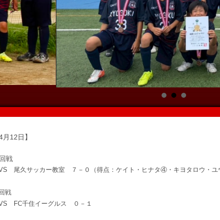
4月12日】
回戦
VS 尾久サッカー教室 ７－０（得点：ケイト・ヒナタ④・キヨタロウ・ユ
回戦
VS FC千住イーグルス ０－１